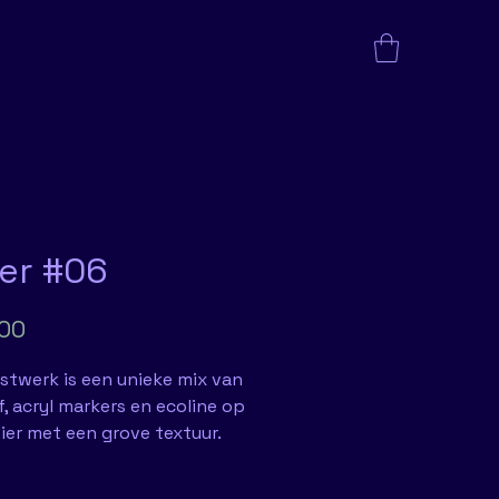
shop
Portfolio
Over mij - Contact
ver #06
Prijs
,00
nstwerk is een unieke mix van
f, acryl markers en ecoline op
ier met een grove textuur.
lt op subtiele wijze een vijver
waarbij de voornaamste kleur