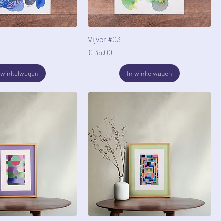
Vijver #03
Prijs
€ 35,00
 winkelwagen
In winkelwagen