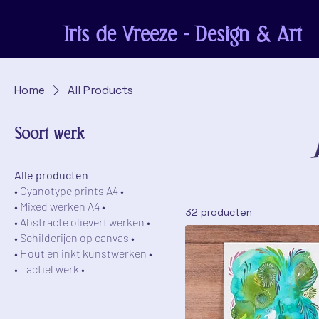
Iris de Vreeze - Design & Art
Home
All Products
Soort werk
Alle producten
• Cyanotype prints A4 •
• Mixed werken A4 •
32 producten
• Abstracte olieverf werken •
• Schilderijen op canvas •
• Hout en inkt kunstwerken •
• Tactiel werk •