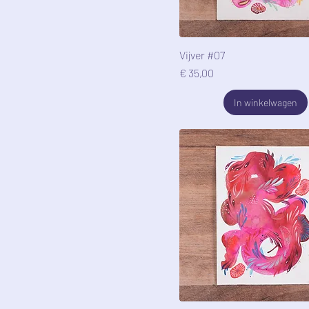
Vijver #07
Prijs
€ 35,00
In winkelwagen