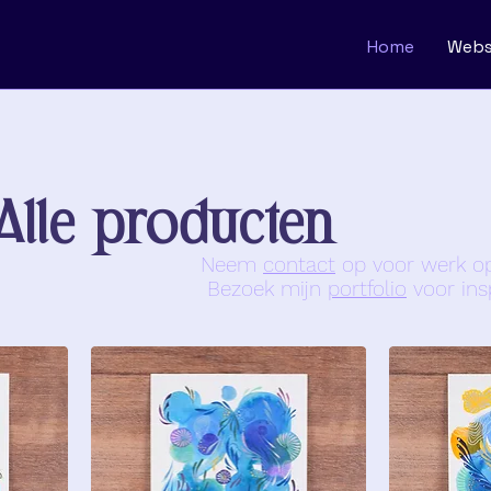
Home
Web
Alle producten
Neem
contact
op voor werk o
Bezoek mijn
portfolio
voor insp