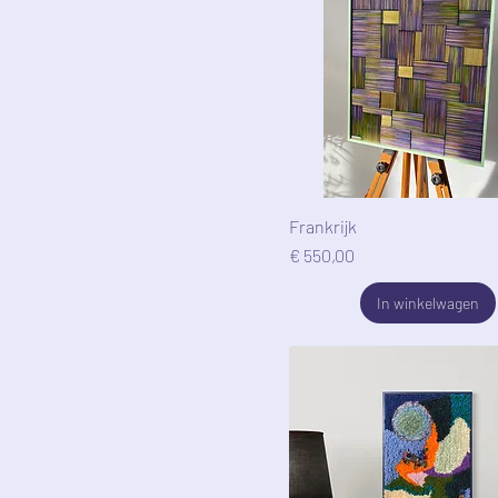
Frankrijk
Prijs
€ 550,00
In winkelwagen