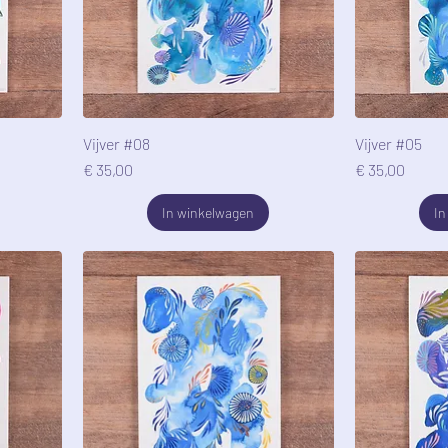
Vijver #08
Vijver #05
Prijs
Prijs
€ 35,00
€ 35,00
In winkelwagen
In