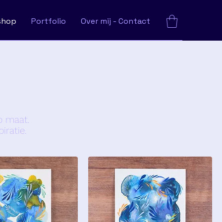
shop
Portfolio
Over mij - Contact
p maat.
iratie.