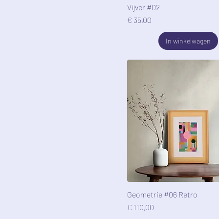
Vijver #02
Prijs
€ 35,00
In winkelwagen
Geometrie #06 Retro
Prijs
€ 110,00