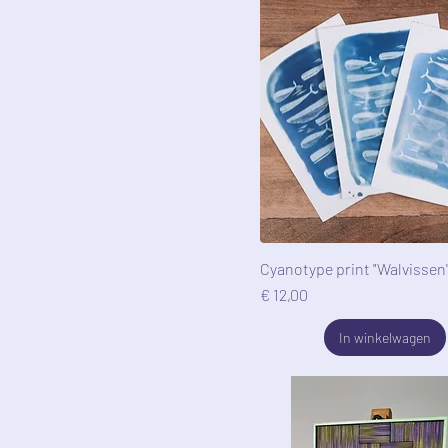
Cyanotype print "Walvissen"
Prijs
€ 12,00
In winkelwagen